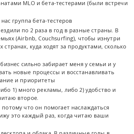
анатами MLO и бета-тестерами (были встречи
у нас группа бета-тестеров
здили по 2 раза в год в разные страны. В
ьях (Airbnb, Couchsurfing), чтобы изнутри
 странах, куда ходят за продуктами, сколько
 бизнес сильно забирает меня у семьи и у
вать новые процессы и восстанавливать
сание и приоритеты
ибо 1) много рекламы, либо 2) удобство и
читаю второе.
 потому что он помогает наслаждаться
ижу это каждый раз, когда читаю ваши
есктопа и облака. В различные годы в