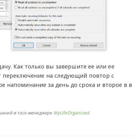
ачу. Как только вы завершите ее или ее
т переключение на следующий повтор с
е напоминание за день до срока и второе в в
наний в таск-менеджере
MyLifeOrganized
.