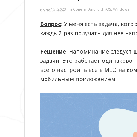
июня 15, 2023
в
Советы
,
Android
,
iOS
,
Windows
Вопрос
: У меня есть задача, кот
каждый раз получать для нее нап
Решение
: Напоминание следует 
задачи. Это работает одинаково 
всего настроить все в MLO на к
мобильным приложением.